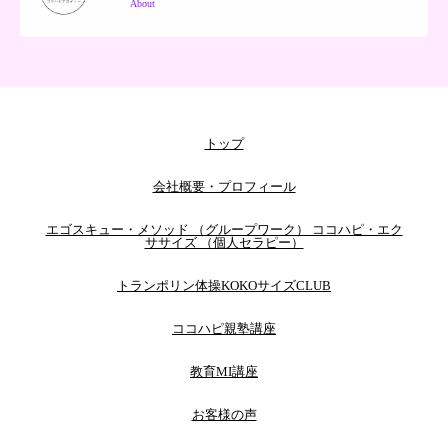
About
トップ
会社概要・プロフィール
エゴスキュー・メソッド （グループワーク） ココハピ・エク
ササイズ （個人セラピー）
トランポリン体操KOKOサイズCLUB
ココハピ親塾講座
教育MI講座
お客様の声