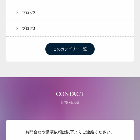
（個人セラピー）
ブログ2
トランポリン体操 KOKOサイズCLUB
ココハピ 親塾講座
ブログ3
教育MI講座
お客様の声
このカテゴリー一覧
CONTACT
お問い合わせ
お問合せや講演依頼は以下よりご連絡ください。